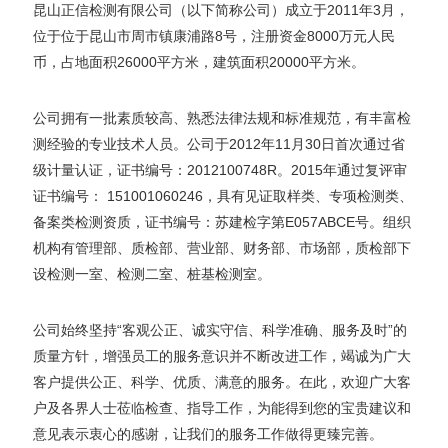
昆山正信检测有限公司（以下简称公司）成立于2011年3月，
位于位于昆山市周市镇康浦路8号，注册资金8000万元人民
币，占地面积26000平方米，建筑面积20000平方米。
公司拥有一批素质较高、熟悉法律法规和标准规范，有丰富检
测经验的专业技术人员。公司于2012年11月30日首次通过省
级计量认证，证书编号：2012100748R。2015年通过复评审
证书编号： 151001060246，具有见证取样类、专项检测类、
备案类检测资质，证书编号：苏建检字第E057ABCE号。组织
机构有管理部、质检部、营业部、财务部、市场部，质检部下
设检测一室、检测二室、桩基检测室。
公司始终坚持“客观公正、诚实守信、科学准确、服务及时”的
质量方针，增强员工的服务意识并不断改进工作，竭诚为广大
客户提供公正、科学、优质、满意的服务。在此，欢迎广大客
户及各界人士莅临检查、指导工作，为能得到您的宝贵建议和
意见表示衷心的感谢，让我们的服务工作做得更臻完善。