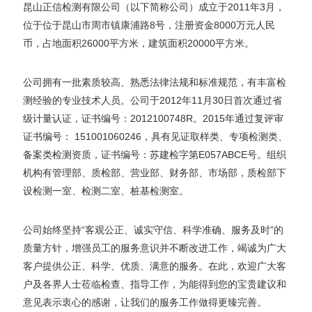
昆山正信检测有限公司（以下简称公司）成立于2011年3月，
位于位于昆山市周市镇康浦路8号，注册资金8000万元人民
币，占地面积26000平方米，建筑面积20000平方米。
公司拥有一批素质较高、熟悉法律法规和标准规范，有丰富检
测经验的专业技术人员。公司于2012年11月30日首次通过省
级计量认证，证书编号：2012100748R。2015年通过复评审
证书编号： 151001060246，具有见证取样类、专项检测类、
备案类检测资质，证书编号：苏建检字第E057ABCE号。组织
机构有管理部、质检部、营业部、财务部、市场部，质检部下
设检测一室、检测二室、桩基检测室。
公司始终坚持“客观公正、诚实守信、科学准确、服务及时”的
质量方针，增强员工的服务意识并不断改进工作，竭诚为广大
客户提供公正、科学、优质、满意的服务。在此，欢迎广大客
户及各界人士莅临检查、指导工作，为能得到您的宝贵建议和
意见表示衷心的感谢，让我们的服务工作做得更臻完善。